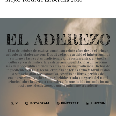
El 10 de octubre de 2026 se cumplirán veinte años desde el primer
artículo de eladerezo.com. Dos décadas de actividad ininterrumpida
en torno a las recetas tradicionales, los restaurantes, el vino, la
cultura y, en definitiva, la gastronomía española. El archivo reúne
más de 5.000 publicaciones: recetas de cocina tradicional, fichas de
ingredientes en La Alacena, crónicas de ferias como Madrid Fusión
o San Sebastián Gastronomika, reseñas de libros, perfiles de
cocineros y notas sobre vinos y bebidas. Cada categoría del menú
principal abre la puerta a una colección que ha ido tomando forma
post a post desde 2006, y que te animamos a explorar.
X
INSTAGRAM
PINTEREST
LINKEDIN