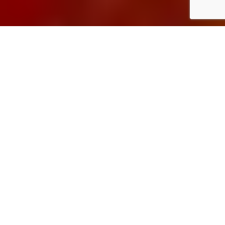
2
Inicio
Recetas de Cocina
Lomos de merluza con crema de calabaza
Compartir
2
Última actualización:
5 mayo, 2026
Saltar a la receta
Imprimir receta