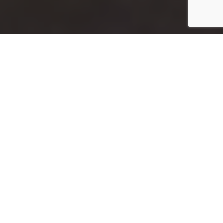
Inicio
Salud y Bienestar
Suplementos vitamínicos ¿Buenos para la salud?
Compartir
Ciertamente en la época de lo fácil y rápido,
la gente sustituye una correcta alimentación