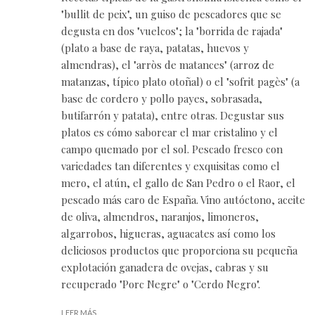
"bullit de peix", un guiso de pescadores que se
degusta en dos "vuelcos"; la "borrida de rajada"
(plato a base de raya, patatas, huevos y
almendras), el "arròs de matances" (arroz de
matanzas, típico plato otoñal) o el "sofrit pagès" (a
base de cordero y pollo payes, sobrasada,
butifarrón y patata), entre otras. Degustar sus
platos es cómo saborear el mar cristalino y el
campo quemado por el sol. Pescado fresco con
variedades tan diferentes y exquisitas como el
mero, el atún, el gallo de San Pedro o el Raor, el
pescado más caro de España. Vino autóctono, aceite
de oliva, almendros, naranjos, limoneros,
algarrobos, higueras, aguacates así como los
deliciosos productos que proporciona su pequeña
explotación ganadera de ovejas, cabras y su
recuperado "Porc Negre" o "Cerdo Negro".
LEER MÁS