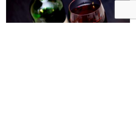
Eventos gastronómicos
IV Concurso Regional de Vinos Caseros
de Cigales y Dueñas