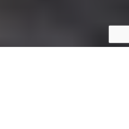
36
tarta de melocotón y requesón
Inicio
Recetas de Cocina
Galette de Melocotón
Compartir
36