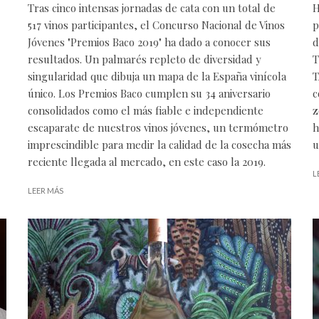
Tras cinco intensas jornadas de cata con un total de
H
517 vinos participantes, el Concurso Nacional de Vinos
p
Jóvenes "Premios Baco 2019" ha dado a conocer sus
d
resultados. Un palmarés repleto de diversidad y
T
singularidad que dibuja un mapa de la España vinícola
T
único. Los Premios Baco cumplen su 34 aniversario
c
consolidados como el más fiable e independiente
z
escaparate de nuestros vinos jóvenes, un termómetro
h
imprescindible para medir la calidad de la cosecha más
u
reciente llegada al mercado, en este caso la 2019.
L
LEER MÁS