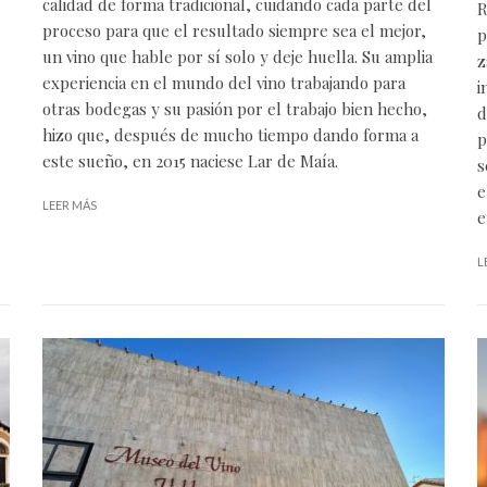
calidad de forma tradicional, cuidando cada parte del
R
proceso para que el resultado siempre sea el mejor,
p
un vino que hable por sí solo y deje huella. Su amplia
z
experiencia en el mundo del vino trabajando para
i
otras bodegas y su pasión por el trabajo bien hecho,
d
hizo que, después de mucho tiempo dando forma a
p
este sueño, en 2015 naciese Lar de Maía.
s
e
LEER MÁS
e
L