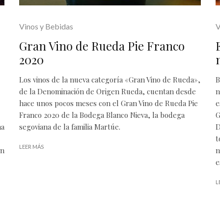
Vinos y Bebidas
V
Gran Vino de Rueda Pie Franco
2020
Los vinos de la nueva categoría «Gran Vino de Rueda»,
B
de la Denominación de Origen Rueda, cuentan desde
n
hace unos pocos meses con el Gran Vino de Rueda Pie
e
Franco 2020 de la Bodega Blanco Nieva, la bodega
G
na
segoviana de la familia Martúe.
D
t
LEER MÁS
ón
n
e
L