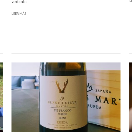
vinícola.
L
LEER MÁS