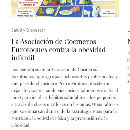
Salud y Bienestar
L
La Asociación de Cocineros
Eurotoques contra la obesidad
N
infantil
i
c
Los miembros de la Asociación de Cocineros
m
Eurotoques, que agrupa a ochocientos profesionales y
s
que preside el cocinero Pedro Subijana, decidieron
dejar de vez en cuando sus cocinas (al menos un día al
L
mes) para inculcar hábitos saludables a los pequeños
a través de clases o talleres en las aulas. Unos talleres
que se enmarcan dentro de la Estrategia Naos para la
Nutrición, la Actividad Física y la prevención de la
Obesidad.