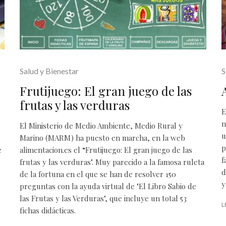
Salud y Bienestar
S
Frutijuego: El gran juego de las
frutas y las verduras
E
n
El Ministerio de Medio Ambiente, Medio Rural y
u
Marino (MARM) ha puesto en marcha, en la web
p
e
alimentacion.es el “Frutijuego: El gran juego de las
f
frutas y las verduras". Muy parecido a la famosa ruleta
d
de la fortuna en el que se han de resolver 150
y
preguntas con la ayuda virtual de "El Libro Sabio de
las Frutas y las Verduras", que incluye un total 53
L
fichas didácticas.