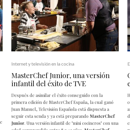
Internet y televisión en la cocina
E
MasterChef Junior, una versión
infantil del éxito de TVE
Después de asimilar el éxito conseguido con la
H
primera edición de
MasterChef España
, la cual ganó
c
Juan Manuel, Televisión Española está dispuesta a
a
seguir esta senda y ya está preparando
MasterChef
d
de
Junior
. Una versión infantil de "mini cocineros" con una
e
edad comprendida entre 8 y 12 años.
MasterChef
m