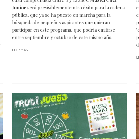
Junior
será previsiblemente otro éxito para la cadena
e
pública, que ya se ha puesto en marcha para la
c
búsqueda de pequeños aspirantes que quieran
p
participar en este programa, que podría emitirse
"
entre septiembre y octubre de este mismo año.
p
s
d
LEER MÁS
L