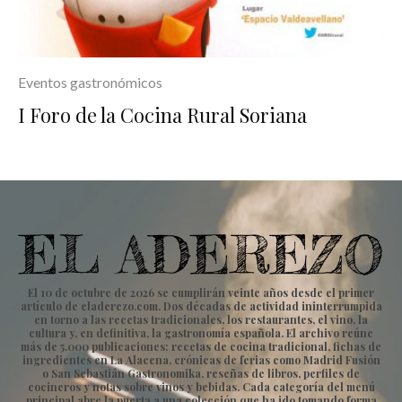
Eventos gastronómicos
I Foro de la Cocina Rural Soriana
El 10 de octubre de 2026 se cumplirán veinte años desde el primer
artículo de eladerezo.com. Dos décadas de actividad ininterrumpida
en torno a las recetas tradicionales, los restaurantes, el vino, la
cultura y, en definitiva, la gastronomía española. El archivo reúne
más de 5.000 publicaciones: recetas de cocina tradicional, fichas de
ingredientes en La Alacena, crónicas de ferias como Madrid Fusión
o San Sebastián Gastronomika, reseñas de libros, perfiles de
cocineros y notas sobre vinos y bebidas. Cada categoría del menú
principal abre la puerta a una colección que ha ido tomando forma