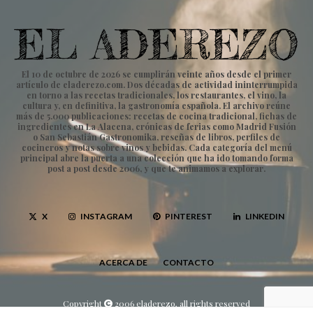
El 10 de octubre de 2026 se cumplirán veinte años desde el primer
artículo de eladerezo.com. Dos décadas de actividad ininterrumpida
en torno a las recetas tradicionales, los restaurantes, el vino, la
cultura y, en definitiva, la gastronomía española. El archivo reúne
más de 5.000 publicaciones: recetas de cocina tradicional, fichas de
ingredientes en La Alacena, crónicas de ferias como Madrid Fusión
o San Sebastián Gastronomika, reseñas de libros, perfiles de
cocineros y notas sobre vinos y bebidas. Cada categoría del menú
principal abre la puerta a una colección que ha ido tomando forma
post a post desde 2006, y que te animamos a explorar.
X
INSTAGRAM
PINTEREST
LINKEDIN
ACERCA DE
CONTACTO
Copyright
2006 eladerezo, all rights reserved