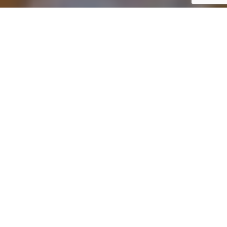
Inicio
Recetas de Cocina
Riñones de Ternera a la Mostaza
5
Compartir
5
Última actualización:
5 mayo, 2026
Saltar a la receta
Imprimir receta
La clave del éxito de esta receta de Riñones
de Ternera a la Mostaza es la correcta
limpieza de los riñones.