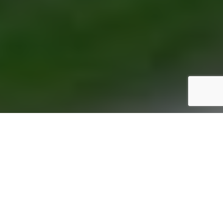
3
Inicio
Recetas de Cocina
Salteado de espárragos trigueros y ajetes tiernos