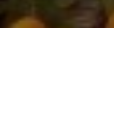
Inicio
Salud y Bienestar
Nuevo sistema de etiquetado en la UE
Compartir
La Unión Europea (UE), está estudiando la