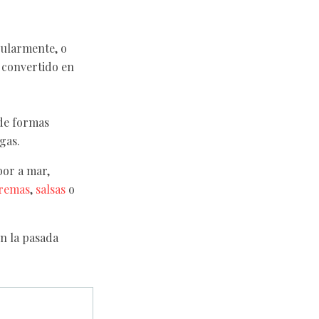
pularmente, o
a convertido en
 de formas
gas.
abor a mar,
remas
,
salsas
o
n la pasada