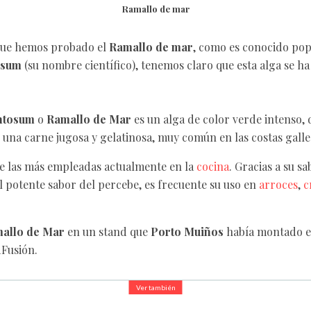
Ramallo de mar
que hemos probado el
Ramallo de mar
, como es conocido po
osum
(su nombre científico), tenemos claro que esta alga se h
ntosum
o
Ramallo de Mar
es un alga de color verde intenso,
una carne jugosa y gelatinosa, muy común en las costas galle
de las más empleadas actualmente en la
cocina
. Gracias a su s
 potente sabor del percebe, es frecuente su uso en
arroces
,
c
allo de Mar
en un stand que
Porto Muiños
había montado e
dFusión.
Ver también