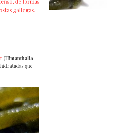
tenso, de formas
stas gallegas.
ar
(
Himanthalia
eshidratadas que