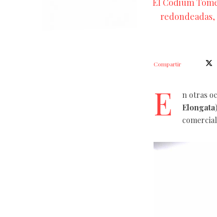
El Codium Tomen
redondeadas, 
Compartir
E
n otras o
Elongata
comercial