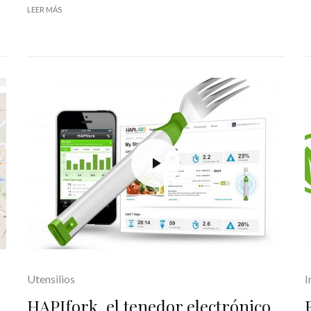
LEER MÁS
Utensilios
I
HAPIfork, el tenedor electrónico