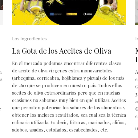
Los Ingredientes
I
La Gota de los Aceites de Oliva
En el mercado podemos encontrar diferentes clases
de
aceite de oliva vírgenes extra
monovarietales
n
A
(arbequina, cornicabra, hojiblanca y picual) de los más
os
e
de 260 que se producen en nuestro país. Todos ellos
G
aceites de oliva extraordinarios pero que en muchas
3
ocasiones no sabemos muy bien en qué utilizar. Aceites
a
que permiten potenciar los sabores de los alimentos y
e
G
obtener los mejores resultados, sea cual sea la técnica
e
culinaria utilizada. Es decir, frituras, marinados, aliños,
adobos, asados, estofados, escabechados, etc.
L