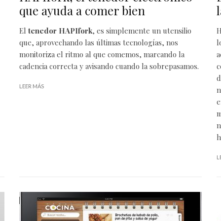
que ayuda a comer bien
El
tenedor
HAPIfork
, es simplemente un
utensilio
H
que, aprovechando las últimas tecnologías, nos
l
monitoriza el ritmo al que comemos, marcando la
a
cadencia correcta y avisando cuando la sobrepasamos.
c
d
LEER MÁS
n
e
m
n
h
L