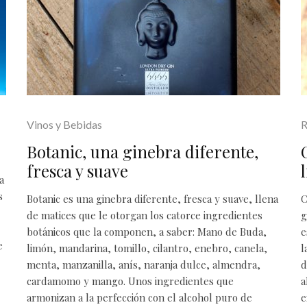
Vinos y Bebidas
R
Botanic, una ginebra diferente,
fresca y suave
a
s
Botanic es una ginebra diferente, fresca y suave, llena
C
de matices que le otorgan los catorce ingredientes
g
botánicos que la componen, a saber: Mano de Buda,
e
e
limón, mandarina, tomillo, cilantro, enebro, canela,
l
menta, manzanilla, anís, naranja dulce, almendra,
d
cardamomo y mango. Unos ingredientes que
a
armonizan a la perfección con el alcohol puro de
e