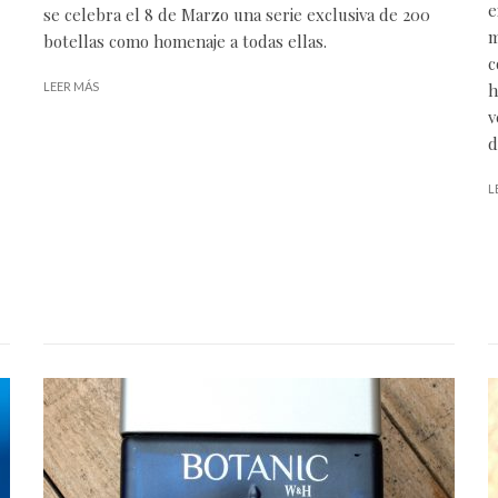
e
se celebra el 8 de Marzo una serie exclusiva de 200
m
botellas como homenaje a todas ellas.
c
LEER MÁS
h
v
d
L