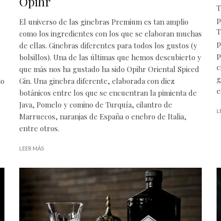
Opihr
T
p
El universo de las ginebras Premium es tan amplio
T
como los ingredientes con los que se elaboran muchas
p
de ellas. Ginebras diferentes para todos los gustos (y
p
bolsillos). Una de las últimas que hemos descubierto y
c
que más nos ha gustado ha sido Opihr Oriental Spiced
g
io
Gin. Una ginebra diferente, elaborada con diez
e
botánicos entre los que se encuentran la pimienta de
Java, Pomelo y comino de Turquía, cilantro de
L
Marruecos, naranjas de España o enebro de Italia,
entre otros.
LEER MÁS