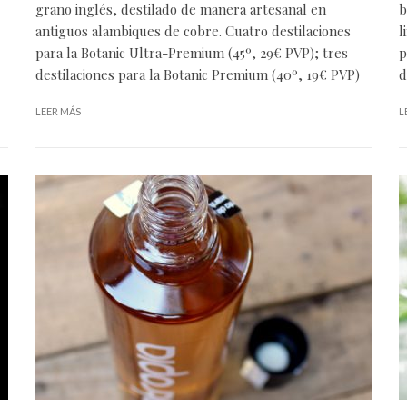
grano inglés, destilado de manera artesanal en
b
antiguos alambiques de cobre. Cuatro destilaciones
l
para la Botanic Ultra-Premium (45º, 29€ PVP); tres
p
destilaciones para la Botanic Premium (40º, 19€ PVP)
d
LEER MÁS
L