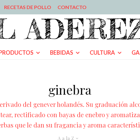
RECETAS DE POLLO
CONTACTO
PRODUCTOS
BEBIDAS
CULTURA
GA
ginebra
rivado del genever holandés. Su graduación alcoh
ltear, rectificado con bayas de enebro y aromati
erbas que le dan su fragancia y aroma característi
A a la Z