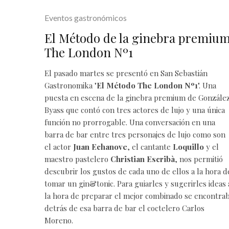
Eventos gastronómicos
El Método de la ginebra premiu
The London Nº1
El pasado martes se presentó en
San Sebastián
Gastronomika
"
El Método The London Nº1
". Una
puesta en escena de la ginebra premium de Gonzále
Byass que contó con tres actores de lujo y una única
función no prorrogable. Una conversación en una
barra de bar entre tres personajes de lujo como son
el actor
Juan Echanove
, el cantante
Loquillo
y el
maestro pastelero
Christian Escribà
, nos permitió
descubrir los gustos de cada uno de ellos a la hora d
tomar un gin&tonic. Para guiarles y sugerirles ideas 
la hora de preparar el mejor combinado se encontra
detrás de esa barra de bar el coctelero Carlos
Moreno.