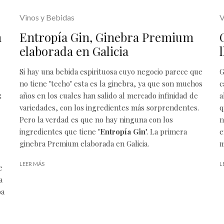
Vinos y Bebidas
V
m
Entropía Gin, Ginebra Premium
elaborada en Galicia
Si hay una bebida espirituosa cuyo negocio parece que
G
no tiene "techo" esta es la ginebra, ya que son muchos
c
z
años en los cuales han salido al mercado infinidad de
a
variedades, con los ingredientes más sorprendentes.
q
Pero la verdad es que no hay ninguna con los
n
ingredientes que tiene "
Entropía Gin
". La primera
e
ginebra Premium elaborada en Galicia.
m
LEER MÁS
L
e
a
ba