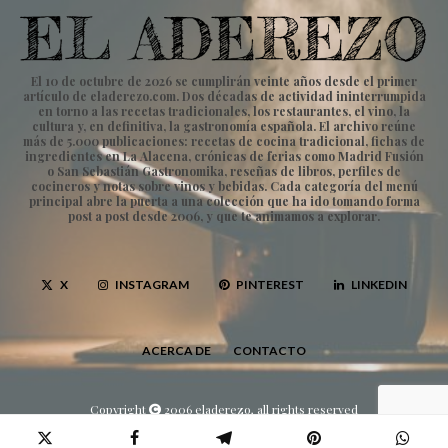
El 10 de octubre de 2026 se cumplirán veinte años desde el primer
artículo de eladerezo.com. Dos décadas de actividad ininterrumpida
en torno a las recetas tradicionales, los restaurantes, el vino, la
cultura y, en definitiva, la gastronomía española. El archivo reúne
más de 5.000 publicaciones: recetas de cocina tradicional, fichas de
ingredientes en La Alacena, crónicas de ferias como Madrid Fusión
o San Sebastián Gastronomika, reseñas de libros, perfiles de
cocineros y notas sobre vinos y bebidas. Cada categoría del menú
principal abre la puerta a una colección que ha ido tomando forma
post a post desde 2006, y que te animamos a explorar.
X
INSTAGRAM
PINTEREST
LINKEDIN
ACERCA DE
CONTACTO
Copyright
2006 eladerezo, all rights reserved