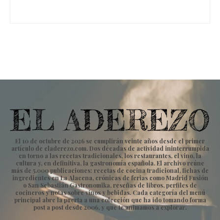
El 10 de octubre de 2026 se cumplirán veinte años desde el primer
artículo de eladerezo.com. Dos décadas de actividad ininterrumpida
en torno a las recetas tradicionales, los restaurantes, el vino, la
cultura y, en definitiva, la gastronomía española. El archivo reúne
más de 5.000 publicaciones: recetas de cocina tradicional, fichas de
ingredientes en La Alacena, crónicas de ferias como Madrid Fusión
o San Sebastián Gastronomika, reseñas de libros, perfiles de
cocineros y notas sobre vinos y bebidas. Cada categoría del menú
principal abre la puerta a una colección que ha ido tomando forma
post a post desde 2006, y que te animamos a explorar.