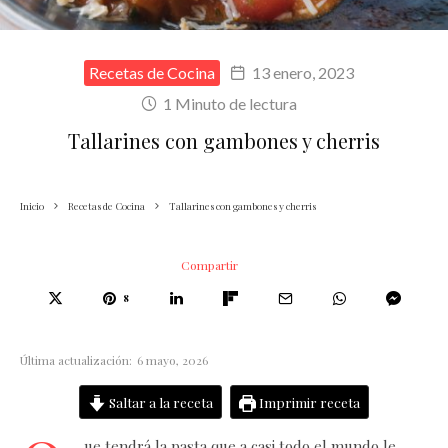
Recetas de Cocina
13 enero, 2023
1 Minuto de lectura
Tallarines con gambones y cherris
Inicio
Recetas de Cocina
Tallarines con gambones y cherris
Compartir
8
Última actualización:
6 mayo, 2026
Saltar a la receta
Imprimir receta
ue tendrá la pasta que a casi todo el mundo le