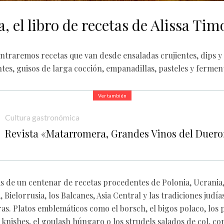
, el libro de recetas de Alissa Ti
traremos recetas que van desde ensaladas crujientes, dips y
tes, guisos de larga cocción, empanadillas, pasteles y fermen
Ver también
Cultura gastronómica
Revista «Matarromera, Grandes Vinos del Duero
 de un centenar de recetas procedentes de Polonia, Ucrania
 Bielorrusia, los Balcanes, Asia Central y las tradiciones judía
ras. Platos emblemáticos como el borsch, el bigos polaco, los p
os knishes, el goulash húngaro o los strudels salados de col, c