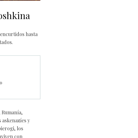
moshkina
 encurtidos hasta
tados.
»
, Rumanía,
s askenazíes y
ierogi, los
onviven con