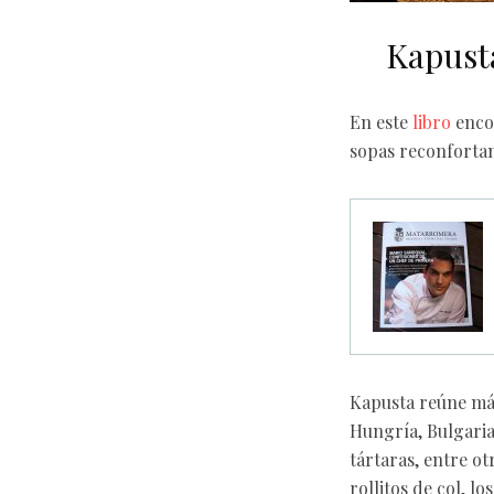
Kapusta
En este
libro
encon
sopas reconfortan
Kapusta reúne más
Hungría, Bulgaria,
tártaras, entre ot
rollitos de col, l