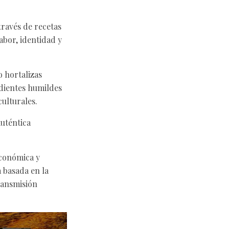
través de recetas
abor, identidad y
o hortalizas
edientes humildes
ulturales.
uténtica
económica y
a basada en la
transmisión