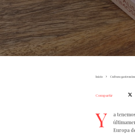
Inicio
Cultura gastronóm
Compartir
Y
a tenemos
últimamen
Europa de