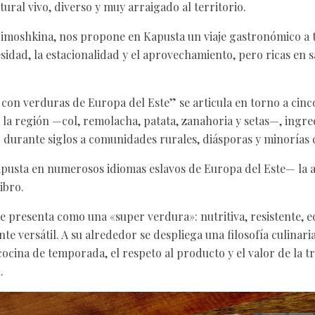
ural vivo, diverso y muy arraigado al territorio.
 Timoshkina, nos propone en Kapusta un viaje gastronómico a 
sidad, la estacionalidad y el aprovechamiento, pero ricas en s
 con verduras de Europa del Este” se articula en torno a cinc
la región —col, remolacha, patata, zanahoria y setas—, ingr
 durante siglos a comunidades rurales, diásporas y minorías c
apusta en numerosos idiomas eslavos de Europa del Este— la a
ibro.
se presenta como una «super verdura»: nutritiva, resistente, 
e versátil. A su alrededor se despliega una filosofía culinari
 cocina de temporada, el respeto al producto y el valor de la 
.