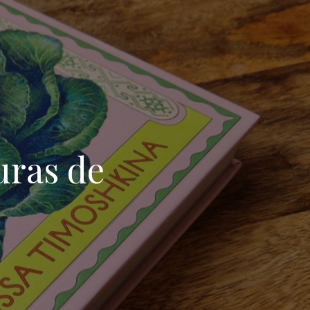
a
uras de