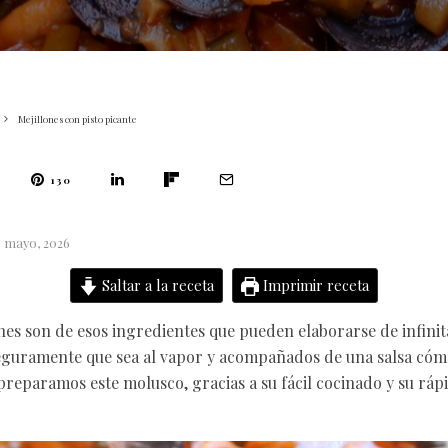
Mejillones con pisto picante
130
6 mayo, 2026
Saltar a la receta
Imprimir receta
ones son de esos ingredientes que pueden elaborarse de infini
guramente que sea al vapor y acompañados de una salsa cóm
preparamos este molusco, gracias a su fácil cocinado y su rápi