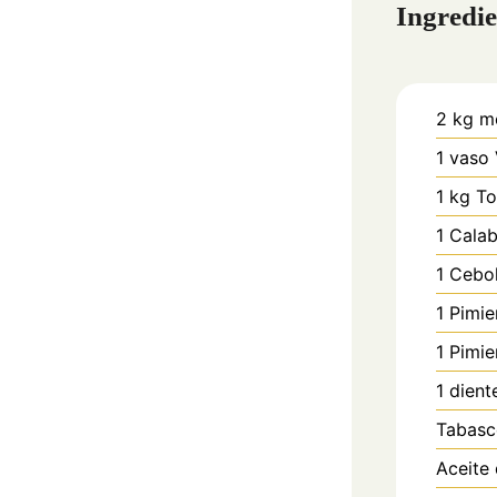
Ingredie
2
kg
me
1
vaso
1
kg
To
1
Calab
1
Cebol
1
Pimie
1
Pimie
1
dient
Tabasc
Aceite 