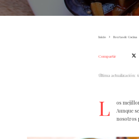
Inicio
Recetas de Cocina
Compartir
Última actualización:
L
os mejill
Aunque se
nosotros 