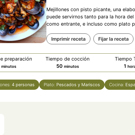
Mejillones con pisto picante, una elab
puede servirnos tanto para la hora del 
como entrante, e incluso como plato pr
Imprimir receta
Fijar la receta
e preparación
Tiempo de cocción
Tiempo T
minutos
minutos
hor
50
1
minutos
minutos
hor
iones:
4
personas
Plato:
Pescados y Mariscos
Cocina:
Espa