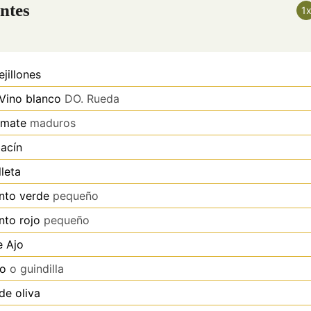
ntes
1
jillones
Vino blanco
DO. Rueda
mate
maduros
acín
leta
nto verde
pequeño
nto rojo
pequeño
e
Ajo
o
o guindilla
de oliva