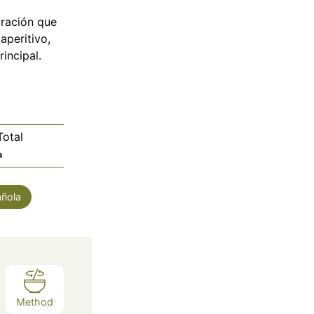
oración que
aperitivo,
incipal.
otal
a
a
ñola
Method