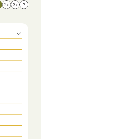
x
2x
3x
?