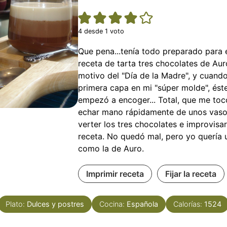
4
desde 1 voto
Que pena...tenía todo preparado para e
receta de tarta tres chocolates de Aur
motivo del "Día de la Madre", y cuando 
primera capa en mi "súper molde", éste
empezó a encoger... Total, que me toc
echar mano rápidamente de unos vas
verter los tres chocolates e improvisa
receta. No quedó mal, pero yo quería 
como la de Auro.
Imprimir receta
Fijar la receta
Plato:
Dulces y postres
Cocina:
Española
Calorías:
1524