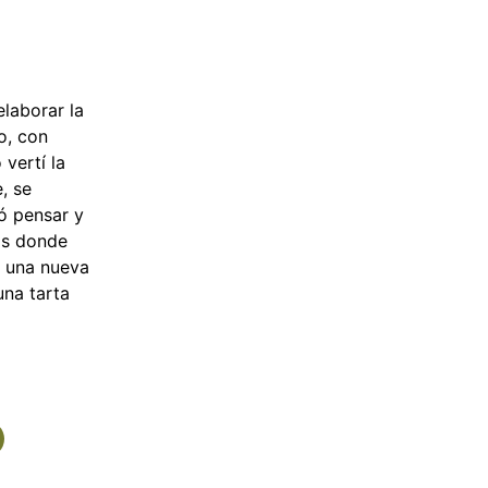
laborar la
o, con
vertí la
, se
ó pensar y
os donde
r una nueva
una tarta