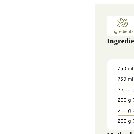
Ingredients
Ingredie
750
ml
750
ml
3
sobr
200
g
200
g
200
g