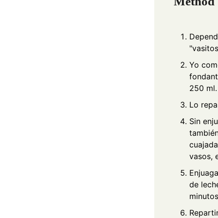
Method
Dependi
"vasito
Yo com
fondant
250 ml.
Lo repa
Sin enj
también
cuajada
vasos, 
Enjuaga
de lech
minutos
Reparti