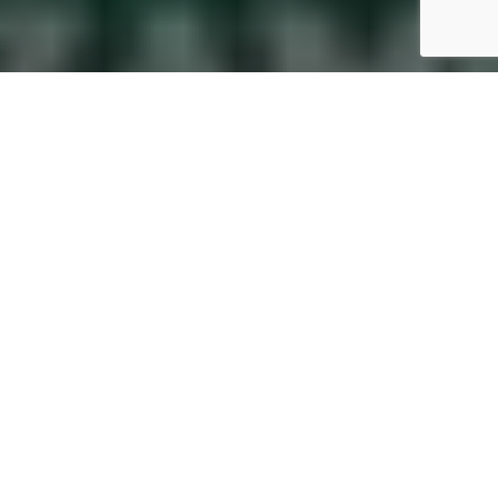
Inicio
Eventos gastronómicos
PanFest el festival que convertirá a Zamora en la capital mundial del pan
Compartir
E
n una provincia donde el olor a pan recién
horneado sigue marcando la memoria colectiva,