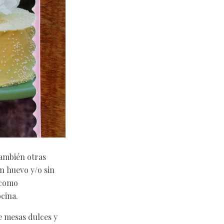
también otras
in huevo y/o sin
 como
cina.
e mesas dulces y