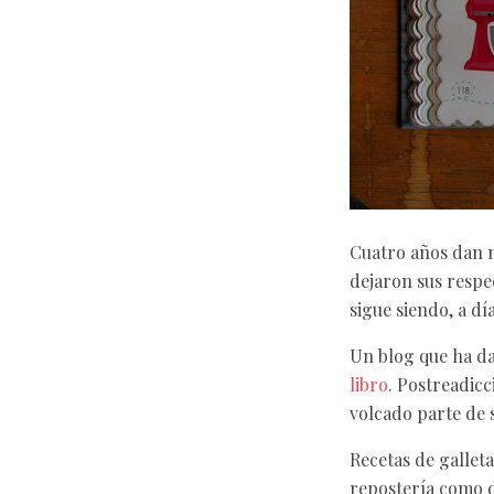
Cuatro años dan m
dejaron sus respe
sigue siendo, a dí
Un blog que ha da
libro
. Postreadicc
volcado parte de s
Recetas de galleta
repostería como d