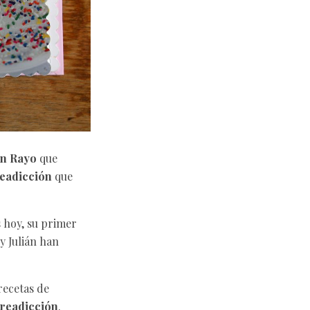
án Rayo
que
readicción
que
 hoy, su primer
 y Julián han
recetas de
treadicción
.