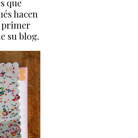
es que
ués hacen
u primer
e su blog.