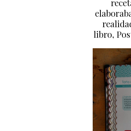
recet
elaborab
realida
libro, Po