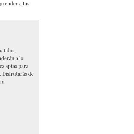
rprender a tus
batidos,
nderán a lo
es aptas para
. Disfrutarás de
con