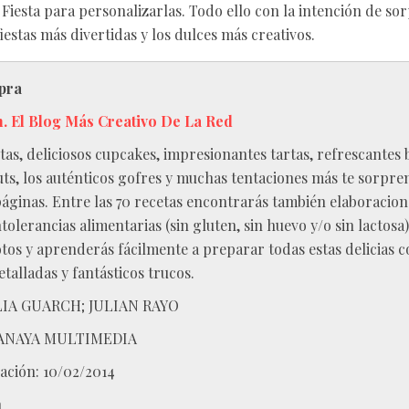
 Fiesta para personalizarlas. Todo ello con la intención de so
fiestas más divertidas y los dulces más creativos.
pra
. El Blog Más Creativo De La Red
etas, deliciosos cupcakes, impresionantes tartas, refrescantes 
ts, los auténticos gofres y muchas tentaciones más te sorpre
páginas. Entre las 70 recetas encontrarás también elaboracion
olerancias alimentarias (sin gluten, sin huevo y/o sin lactosa)
fotos y aprenderás fácilmente a preparar todas estas delicias 
talladas y fantásticos trucos.
LIA GUARCH; JULIAN RAYO
ANAYA MULTIMEDIA
ación: 10/02/2014
n