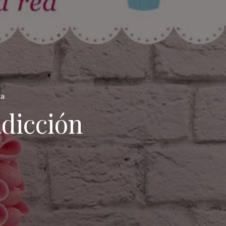
ra
adicción