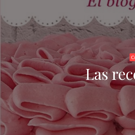
C
Las rec