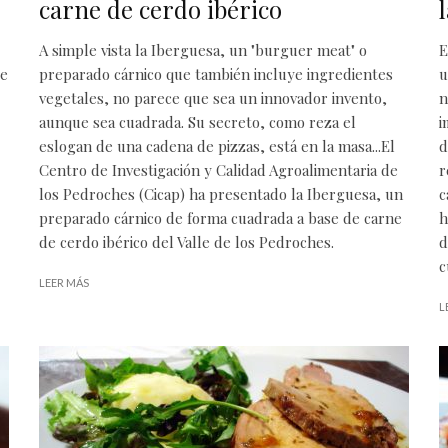
carne de cerdo ibérico
A simple vista la Iberguesa, un "burguer meat" o
E
de
preparado cárnico que también incluye ingredientes
u
vegetales, no parece que sea un innovador invento,
n
aunque sea cuadrada. Su secreto, como reza el
i
eslogan de una cadena de pizzas, está en la masa...El
d
Centro de Investigación y Calidad Agroalimentaria de
r
los Pedroches (Cicap) ha presentado la Iberguesa, un
c
preparado cárnico de forma cuadrada a base de carne
h
de cerdo ibérico del Valle de los Pedroches.
d
c
LEER MÁS
L