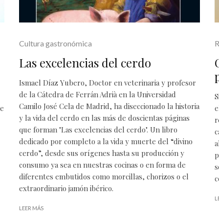
Cultura gastronómica
R
Las excelencias del cerdo
Ismael Díaz Yubero, Doctor en veterinaria y profesor
de la Cátedra de Ferrán Adrià en la Universidad
S
Camilo José Cela de Madrid, ha diseccionado la historia
de
e
y la vida del cerdo en las más de doscientas páginas
r
que forman "Las excelencias del cerdo". Un libro
c
dedicado por completo a la vida y muerte del “divino
a
cerdo”, desde sus orígenes hasta su producción y
p
consumo ya sea en nuestras cocinas o en forma de
s
diferentes embutidos como morcillas, chorizos o el
c
extraordinario jamón ibérico.
L
LEER MÁS