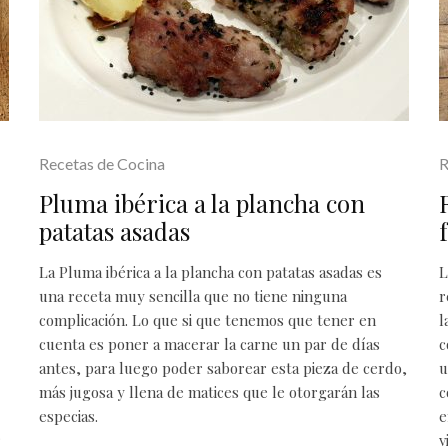
Recetas de Cocina
R
Pluma ibérica a la plancha con
patatas asadas
La Pluma ibérica a la plancha con patatas asadas es
L
una receta muy sencilla que no tiene ninguna
r
complicación. Lo que si que tenemos que tener en
l
cuenta es poner a macerar la carne un par de días
c
antes, para luego poder saborear esta pieza de cerdo,
u
más jugosa y llena de matices que le otorgarán las
c
especias.
e
r
v