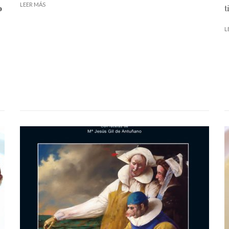
LEER MÁS
o
t
L