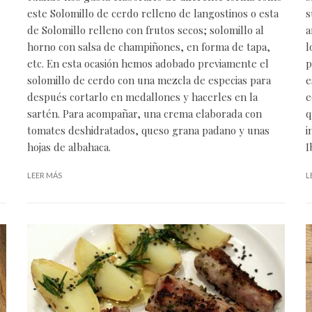
este Solomillo de cerdo relleno de langostinos o esta
s
de Solomillo relleno con frutos secos; solomillo al
a
horno con salsa de champiñones, en forma de tapa,
l
etc. En esta ocasión hemos adobado previamente el
p
solomillo de cerdo con una mezcla de especias para
e
después cortarlo en medallones y hacerles en la
e
sartén. Para acompañar, una crema elaborada con
q
tomates deshidratados, queso grana padano y unas
i
hojas de albahaca.
I
LEER MÁS
L