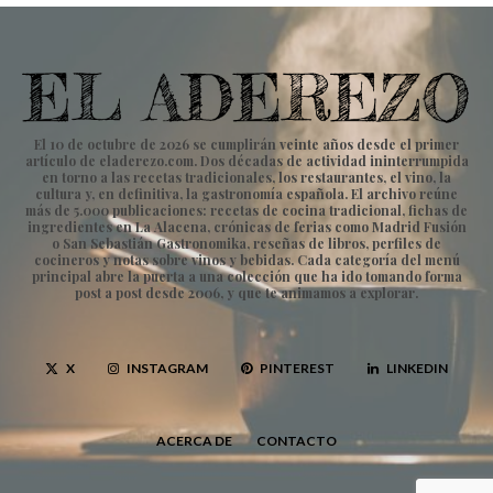
El 10 de octubre de 2026 se cumplirán veinte años desde el primer
artículo de eladerezo.com. Dos décadas de actividad ininterrumpida
en torno a las recetas tradicionales, los restaurantes, el vino, la
cultura y, en definitiva, la gastronomía española. El archivo reúne
más de 5.000 publicaciones: recetas de cocina tradicional, fichas de
ingredientes en La Alacena, crónicas de ferias como Madrid Fusión
o San Sebastián Gastronomika, reseñas de libros, perfiles de
cocineros y notas sobre vinos y bebidas. Cada categoría del menú
principal abre la puerta a una colección que ha ido tomando forma
post a post desde 2006, y que te animamos a explorar.
X
INSTAGRAM
PINTEREST
LINKEDIN
ACERCA DE
CONTACTO