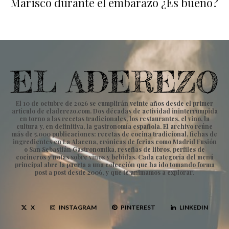
Marisco durante el embarazo ¿Es bueno?
El 10 de octubre de 2026 se cumplirán veinte años desde el primer
artículo de eladerezo.com. Dos décadas de actividad ininterrumpida
en torno a las recetas tradicionales, los restaurantes, el vino, la
cultura y, en definitiva, la gastronomía española. El archivo reúne
más de 5.000 publicaciones: recetas de cocina tradicional, fichas de
ingredientes en La Alacena, crónicas de ferias como Madrid Fusión
o San Sebastián Gastronomika, reseñas de libros, perfiles de
cocineros y notas sobre vinos y bebidas. Cada categoría del menú
principal abre la puerta a una colección que ha ido tomando forma
post a post desde 2006, y que te animamos a explorar.
X
INSTAGRAM
PINTEREST
LINKEDIN