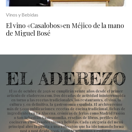
Vinos y Bebidas
El vino «Casalobos»en Méjico de la mano
de Miguel Bosé
El 10 de octubre de 2026 se cumplirán veinte años desde el primer
artículo de eladerezo.com. Dos décadas de actividad ininterrumpida
en torno a las recetas tradicionales, los restaurantes, el vino, la
cultura y, en definitiva, la gastronomía española. El archivo reúne
más de 5.000 publicaciones: recetas de cocina tradicional, fichas de
ingredientes en La Alacena, crónicas de ferias como Madrid Fusión
o San Sebastián Gastronomika, reseñas de libros, perfiles de
cocineros y notas sobre vinos y bebidas. Cada categoría del menú
principal abre la puerta a una colección que ha ido tomando forma
post a post desde 2006, y que te animamos a explorar.