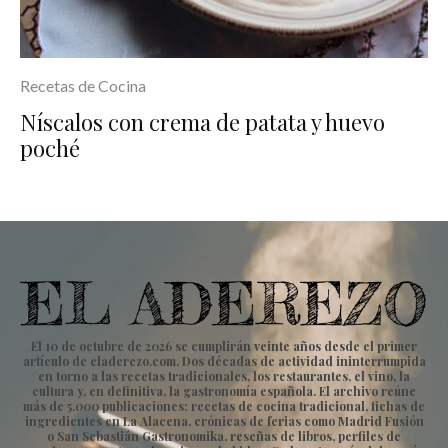
Recetas de Cocina
Níscalos con crema de patata y huevo
poché
El 10 de octubre de 2026 se cumplirán veinte años desde el primer
artículo de eladerezo.com. Dos décadas de actividad ininterrumpida
en torno a las recetas tradicionales, los restaurantes, el vino, la
cultura y, en definitiva, la gastronomía española. El archivo reúne
más de 5.000 publicaciones: recetas de cocina tradicional, fichas de
ingredientes en La Alacena, crónicas de ferias como Madrid Fusión
o San Sebastián Gastronomika, reseñas de libros, perfiles de