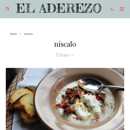
Inicio
níscalo
níscalo
Último