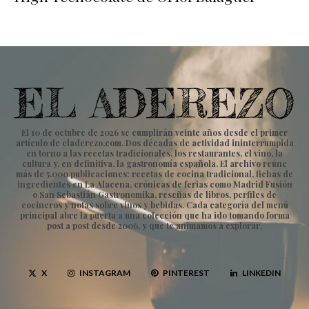
El 10 de octubre de 2026 se cumplirán veinte años desde el primer
artículo de eladerezo.com. Dos décadas de actividad ininterrumpida
en torno a las recetas tradicionales, los restaurantes, el vino, la
cultura y, en definitiva, la gastronomía española. El archivo reúne
más de 5.000 publicaciones: recetas de cocina tradicional, fichas de
ingredientes en La Alacena, crónicas de ferias como Madrid Fusión
o San Sebastián Gastronomika, reseñas de libros, perfiles de
cocineros y notas sobre vinos y bebidas. Cada categoría del menú
principal abre la puerta a una colección que ha ido tomando forma
post a post desde 2006, y que te animamos a explorar.
X
INSTAGRAM
PINTEREST
LINKEDIN