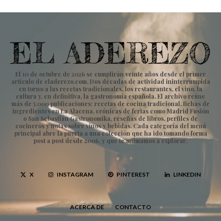
El 10 de octubre de 2026 se cumplirán veinte años desde el primer
artículo de eladerezo.com. Dos décadas de actividad ininterrumpida
en torno a las recetas tradicionales, los restaurantes, el vino, la
cultura y, en definitiva, la gastronomía española. El archivo reúne
más de 5.000 publicaciones: recetas de cocina tradicional, fichas de
ingredientes en La Alacena, crónicas de ferias como Madrid Fusión
o San Sebastián Gastronomika, reseñas de libros, perfiles de
cocineros y notas sobre vinos y bebidas. Cada categoría del menú
principal abre la puerta a una colección que ha ido tomando forma
post a post desde 2006, y que te animamos a explorar.
X
INSTAGRAM
PINTEREST
LINKEDIN
ACERCA DE
CONTACTO