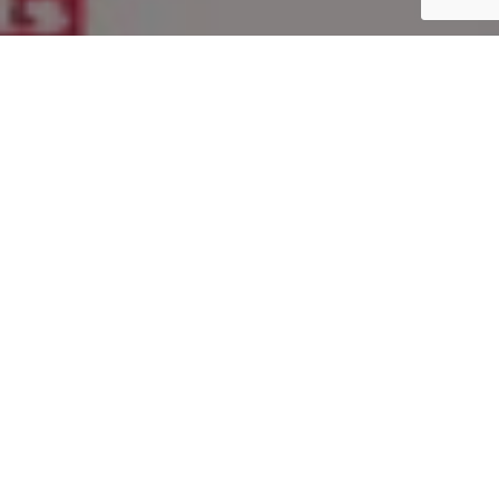
Inicio
Cocineros y Chefs
El pollo, el pez y el cangrejo real
Compartir
El pollo, el pez y el cangrejo real, un
documental que se estrenó anoche en el
programa
«Versión Española» de Televisión
Española
con la presencia de los cocineros