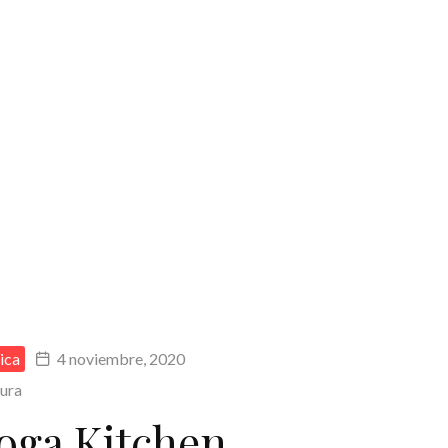
ica
4 noviembre, 2020
tura
oga Kitchen