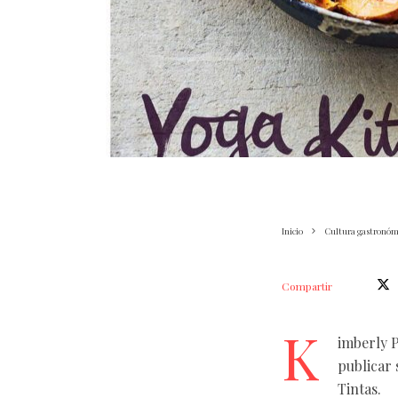
Inicio
Cultura gastronóm
Compartir
K
imberly 
publicar 
Tintas.