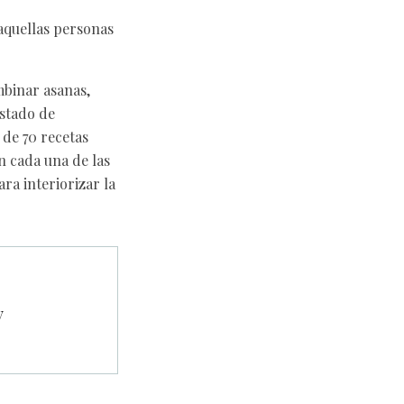
 aquellas personas
mbinar asanas,
estado de
 de 70 recetas
n cada una de las
ra interiorizar la
y