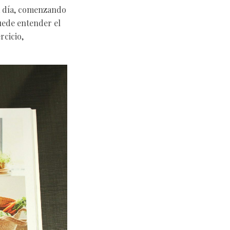
a día, comenzando
puede entender el
rcicio,