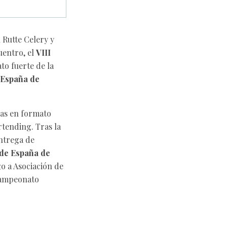
 Rutte Celery y
entro, el
VIII
to fuerte de la
 España de
ras en formato
rtending. Tras la
entrega de
de España de
go a Asociación de
 Campeonato