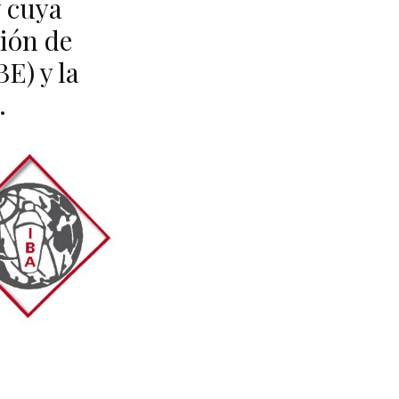
y cuya
ión de
E) y la
.