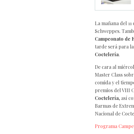
La mañana del 11 
Schweppes. Tambi
Campeonato de E
tarde será para la
Coctelería
.
De cara al miérco
Master Class sobr
comida y el tiempo
premios del VIII 
Coctelería
, así 
Barmas de Extrema
Nacional de Cocte
Programa Campeon