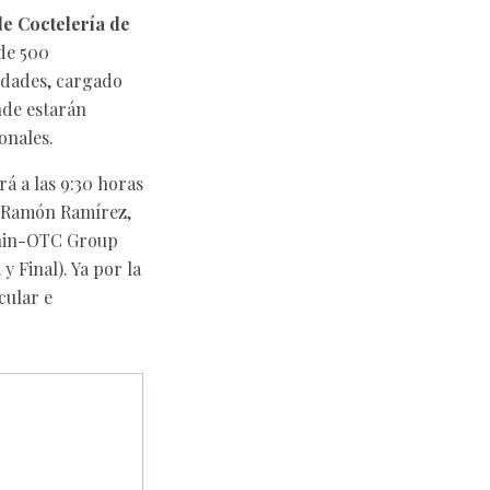
e Coctelería de
de 500
idades, cargado
nde estarán
onales.
rá a las 9:30 horas
r Ramón Ramírez,
onin-OTC Group
 Final). Ya por la
cular e