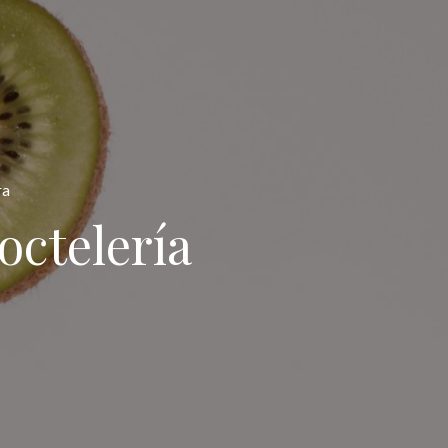
ra
ctelería