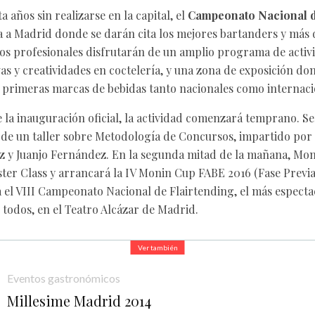
a años sin realizarse en la capital, el
Campeonato Nacional d
a a Madrid donde se darán cita los mejores bartanders y más 
tos profesionales disfrutarán de un amplio programa de activ
vas y creatividades en coctelería, y una zona de exposición do
 primeras marcas de bebidas tanto nacionales como internaci
e la inauguración oficial, la actividad comenzará temprano. Se
n de un taller sobre Metodología de Concursos, impartido po
z y Juanjo Fernández. En la segunda mitad de la mañana, M
ter Class y arrancará la IV Monin Cup FABE 2016 (Fase Previa y
á el VIII Campeonato Nacional de Flairtending, el más especta
 todos, en el Teatro Alcázar de Madrid.
Ver también
Eventos gastronómicos
Millesime Madrid 2014