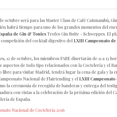
de octubre será para las Master Class de Café Catunambú, Gin
én habrá tiempo para uno de los grandes momentos del encu
spaña de Gin & Tonics
Trofeo Gin Rutte – Schweppes. El pla
 competición del cocktail digestivo del
LXIII Campeonato de
les, 12 de octubre, los miembros FABE disertarán de 11 a 13 ho
e aspectos de todo tipo relacionados con la Coctelería y el Ba
 libre para visitar Madrid, tendrá lugar la cena de gala y la 
Campeonato Nacional de Flairtending y el
LXIII Campeonato 
como la ceremonia de recogida de banderas y entrega del testi
dura con vistas a la celebración de la próxima edición del
lería de España.
ato Nacional de Coctelería 2016