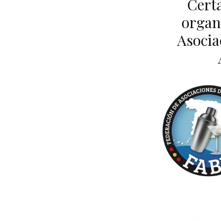
Certa
organ
Asocia