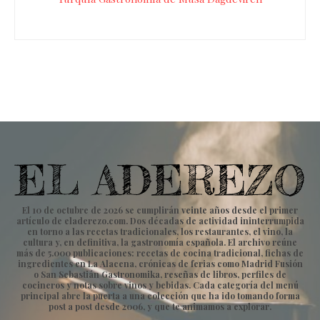
El 10 de octubre de 2026 se cumplirán veinte años desde el primer
artículo de eladerezo.com. Dos décadas de actividad ininterrumpida
en torno a las recetas tradicionales, los restaurantes, el vino, la
cultura y, en definitiva, la gastronomía española. El archivo reúne
más de 5.000 publicaciones: recetas de cocina tradicional, fichas de
ingredientes en La Alacena, crónicas de ferias como Madrid Fusión
o San Sebastián Gastronomika, reseñas de libros, perfiles de
cocineros y notas sobre vinos y bebidas. Cada categoría del menú
principal abre la puerta a una colección que ha ido tomando forma
post a post desde 2006, y que te animamos a explorar.