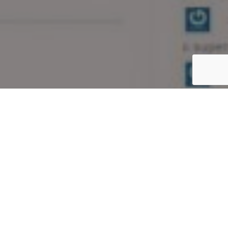
Inicio
Internet y televisión en la cocina
El Nuevo diseño del Aderezo
Compartir
Como veis ya tenemos nuevo diseño y logo
¿definitivos?…..nos falta el hosting.