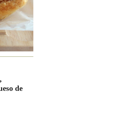
,
ueso de