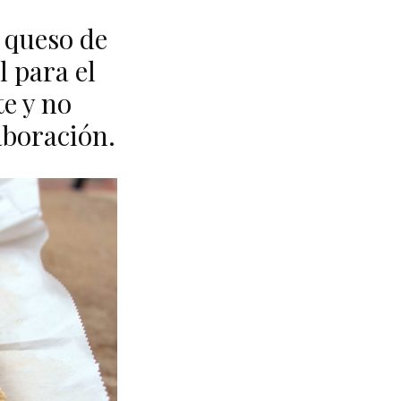
 queso de
l para el
e y no
aboración.