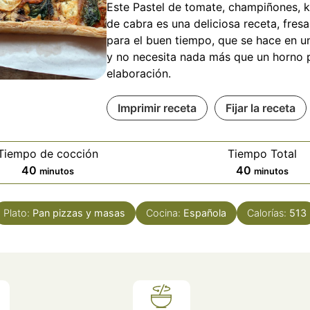
Este Pastel de tomate, champiñones, k
de cabra es una deliciosa receta, fresa
para el buen tiempo, que se hace en u
y no necesita nada más que un horno 
elaboración.
Imprimir receta
Fijar la receta
Tiempo de cocción
Tiempo Total
minutos
minutos
40
40
minutos
minutos
Plato:
Pan pizzas y masas
Cocina:
Española
Calorías:
513