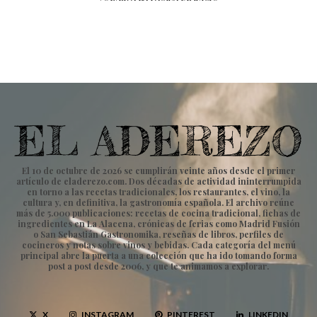
El 10 de octubre de 2026 se cumplirán veinte años desde el primer
artículo de eladerezo.com. Dos décadas de actividad ininterrumpida
en torno a las recetas tradicionales, los restaurantes, el vino, la
cultura y, en definitiva, la gastronomía española. El archivo reúne
más de 5.000 publicaciones: recetas de cocina tradicional, fichas de
ingredientes en La Alacena, crónicas de ferias como Madrid Fusión
o San Sebastián Gastronomika, reseñas de libros, perfiles de
cocineros y notas sobre vinos y bebidas. Cada categoría del menú
principal abre la puerta a una colección que ha ido tomando forma
post a post desde 2006, y que te animamos a explorar.
X
INSTAGRAM
PINTEREST
LINKEDIN