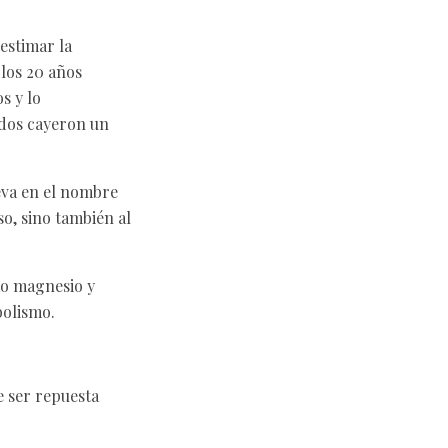
bestimar la
los 20 años
s y lo
ados cayeron un
leva en el nombre
so, sino también al
mo magnesio y
bolismo.
e ser repuesta