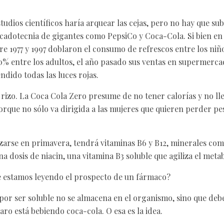
studios científicos haría arquear las cejas, pero no hay que su
adotecnia de gigantes como PepsiCo y Coca-Cola. Si bien en 
re 1977 y 1997 doblaron el consumo de refrescos entre los niño
% entre los adultos, el año pasado sus ventas en supermerc
ndido todas las luces rojas.
l rizo. La Coca Cola Zero presume de no tener calorías y no l
porque no sólo va dirigida a las mujeres que quieren perder pe
anzarse en primavera, tendrá vitaminas B6 y B12, minerales co
a dosis de niacin, una vitamina B3 soluble que agiliza el meta
e estamos leyendo el prospecto de un fármaco?
por ser soluble no se almacena en el organismo, sino que deb
ro está bebiendo coca-cola. O esa es la idea.