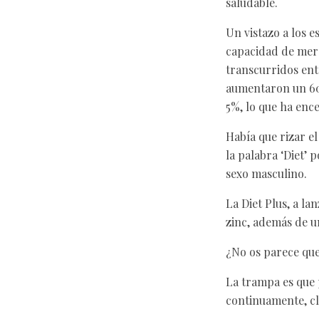
saludable.
Un vistazo a los e
capacidad de merc
transcurridos ent
aumentaron un 60
5%, lo que ha ence
Había que rizar e
la palabra ‘Diet’ 
sexo masculino.
La Diet Plus, a l
zinc, además de un
¿No os parece qu
La trampa es que 
continuamente, cla