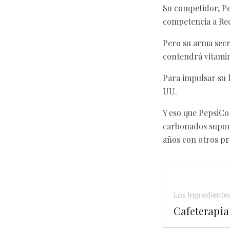
Su competidor, Pe
competencia a Red
Pero su arma secr
contendrá vitamin
Para impulsar su 
UU.
Y eso que PepsiCo 
carbonados supone
años con otros pro
Los Ingrediente
Cafeterapia