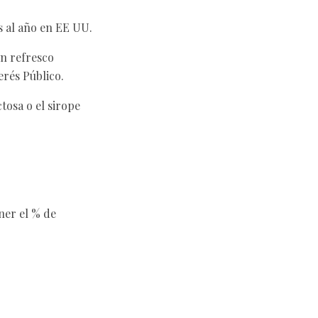
s al año en EE UU.
n refresco
erés Público.
tosa o el sirope
ner el % de