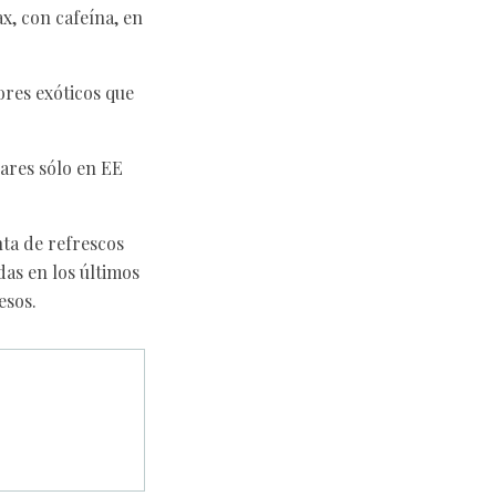
x, con cafeína, en
ores exóticos que
ares sólo en EE
nta de refrescos
as en los últimos
esos.