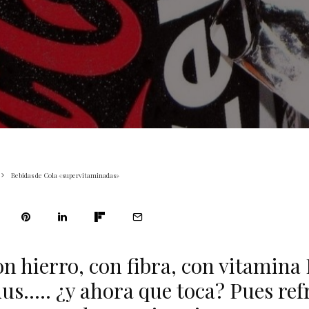
Bebidas de Cola «supervitaminadas»
n hierro, con fibra, con vitamina
dus….. ¿y ahora que toca? Pues ref