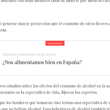
á asociado con unas menores tasas de muerte por motivos card
ó generar mayor protección que el consumo de otros licores
eza.
Ver también
Internet y televisión en la cocina
¿Nos alimentamos bien en España?
ros estudios sobre los efectos del consumo de alcohol en la sa
tensión en la expectativa de vida, dijeron los expertos.
 que los hombres que tomaron vino tenían una expectativa de v
s que no bebían alcohol. Esos bebedores de alcohol también t