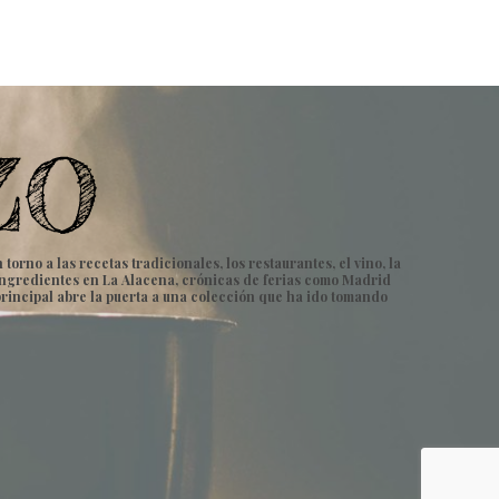
rno a las recetas tradicionales, los restaurantes, el vino, la
e ingredientes en La Alacena, crónicas de ferias como Madrid
principal abre la puerta a una colección que ha ido tomando