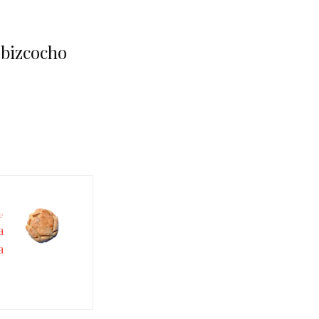
 bizcocho
e
a
a