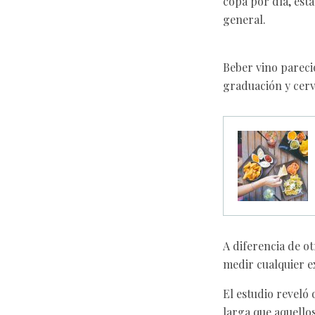
copa por día, est
general.
Beber vino pareci
graduación y cerv
A diferencia de ot
medir cualquier ex
El estudio reveló
larga que aquello