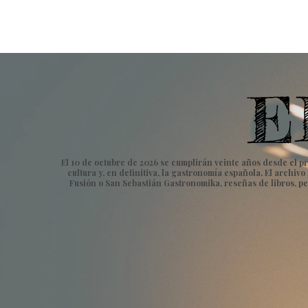
El 10 de octubre de 2026 se cumplirán veinte años desde el pr
cultura y, en definitiva, la gastronomía española. El archi
Fusión o San Sebastián Gastronomika, reseñas de libros, pe