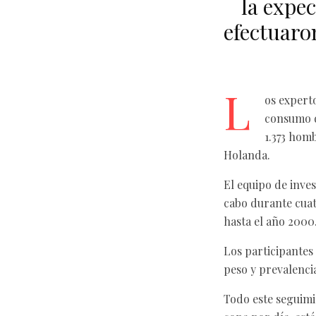
la expec
efectuaro
L
os experto
consumo d
1.373 hom
Holanda.
El equipo de inves
cabo durante cuat
hasta el año 2000
Los participantes 
peso y prevalenci
Todo este seguimi