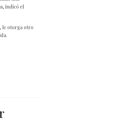
, indicó el
, le otorga otro
ida.
r