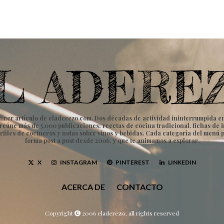
imer artículo de eladerezo.com. Dos décadas de actividad ininterrumpida en to
vo reúne más de 5.000 publicaciones: recetas de cocina tradicional, fichas d
rfiles de cocineros y notas sobre vinos y bebidas. Cada categoría del menú 
forma post a post desde 2006, y que te animamos a explorar.
X
INSTAGRAM
PINTEREST
LINKEDIN
ACERCA DE
CONTACTO
Copyright
2006 eladerezo, all rights reserved