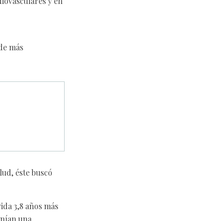
iovasculares y en
 de más
lud, éste buscó
ida 3,8 años más
enían una