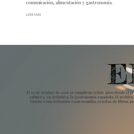
comunicación, alimentación y gastronomía.
LEER MÁS
El 10 de octubre de 2026 se cumplirán veinte años desde el pr
cultura y, en definitiva, la gastronomía española. El archi
Fusión o San Sebastián Gastronomika, reseñas de libros, pe