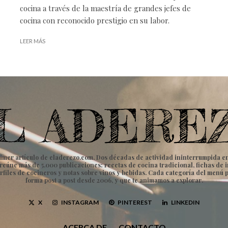
cocina a través de la maestría de grandes jefes de
cocina con reconocido prestigio en su labor.
LEER MÁS
imer artículo de eladerezo.com. Dos décadas de actividad ininterrumpida en to
vo reúne más de 5.000 publicaciones: recetas de cocina tradicional, fichas d
rfiles de cocineros y notas sobre vinos y bebidas. Cada categoría del menú 
forma post a post desde 2006, y que te animamos a explorar.
X
INSTAGRAM
PINTEREST
LINKEDIN
ACERCA DE
CONTACTO