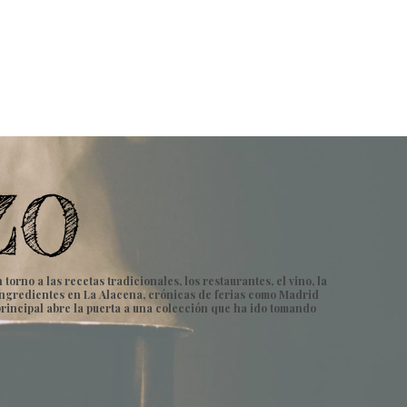
rno a las recetas tradicionales, los restaurantes, el vino, la
e ingredientes en La Alacena, crónicas de ferias como Madrid
principal abre la puerta a una colección que ha ido tomando