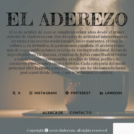
El 10 de octubre de 2026 se cumplirán veinte años desde el primer
artículo de eladerezo.com. Dos décadas de actividad ininterrumpida
en torno a las recetas tradicionales, los restaurantes, el vino, la
cultura y, en definitiva, la gastronomía española. El archivo reúne
más de 5.000 publicaciones: recetas de cocina tradicional, fichas de
ingredientes en La Alacena, crónicas de ferias como Madrid Fusión
o San Sebastián Gastronomika, reseñas de libros, perfiles de
cocineros y notas sobre vinos y bebidas. Cada categoría del menú
principal abre la puerta a una colección que ha ido tomando forma
post a post desde 2006, y que te animamos a explorar.
X
INSTAGRAM
PINTEREST
LINKEDIN
ACERCA DE
CONTACTO
Copyright
2006 eladerezo, all rights reserved