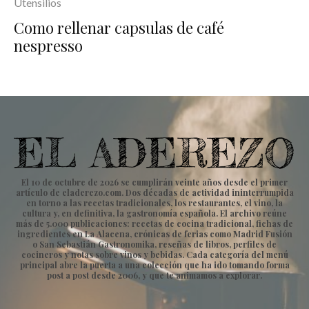
Utensilios
Como rellenar capsulas de café
nespresso
El 10 de octubre de 2026 se cumplirán veinte años desde el primer
artículo de eladerezo.com. Dos décadas de actividad ininterrumpida
en torno a las recetas tradicionales, los restaurantes, el vino, la
cultura y, en definitiva, la gastronomía española. El archivo reúne
más de 5.000 publicaciones: recetas de cocina tradicional, fichas de
ingredientes en La Alacena, crónicas de ferias como Madrid Fusión
o San Sebastián Gastronomika, reseñas de libros, perfiles de
cocineros y notas sobre vinos y bebidas. Cada categoría del menú
principal abre la puerta a una colección que ha ido tomando forma
post a post desde 2006, y que te animamos a explorar.