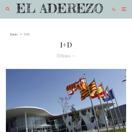
Inicio
I+D
I+D
Último