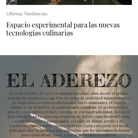
Ultimas Tendencias
Espacio experimental para las nuevas
tecnologías culinarias
El 10 de octubre de 2026 se cumplirán veinte años desde el primer
artículo de eladerezo.com. Dos décadas de actividad ininterrumpida
en torno a las recetas tradicionales, los restaurantes, el vino, la
cultura y, en definitiva, la gastronomía española. El archivo reúne
más de 5.000 publicaciones: recetas de cocina tradicional, fichas de
ingredientes en La Alacena, crónicas de ferias como Madrid Fusión
o San Sebastián Gastronomika, reseñas de libros, perfiles de
cocineros y notas sobre vinos y bebidas. Cada categoría del menú
principal abre la puerta a una colección que ha ido tomando forma
post a post desde 2006, y que te animamos a explorar.