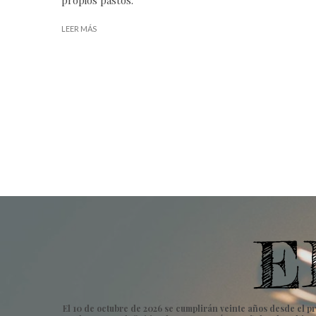
LEER MÁS
El 10 de octubre de 2026 se cumplirán veinte años desde el pr