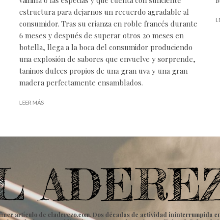
estructura para dejarnos un recuerdo agradable al
L
consumidor. Tras su crianza en roble francés durante
6 meses y después de superar otros 20 meses en
botella, llega a la boca del consumidor produciendo
una explosión de sabores que envuelve y sorprende,
taninos dulces propios de una gran uva y una gran
madera perfectamente ensamblados.
LEER MÁS
imer artículo de eladerezo.com. Dos décadas de actividad ininterrumpida en to