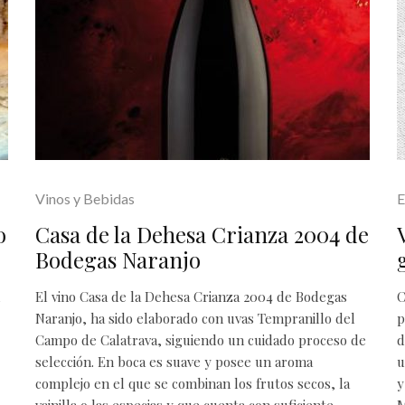
Vinos y Bebidas
E
o
Casa de la Dehesa Crianza 2004 de
Bodegas Naranjo
El vino Casa de la Dehesa Crianza 2004 de Bodegas
C
Naranjo, ha sido elaborado con uvas Tempranillo del
p
Campo de Calatrava, siguiendo un cuidado proceso de
d
selección. En boca es suave y posee un aroma
u
complejo en el que se combinan los frutos secos, la
y
vainilla o las especias y que cuenta con suficiente
M