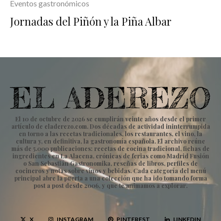
Eventos gastronómicos
Jornadas del Piñón y la Piña Albar
El 10 de octubre de 2026 se cumplirán veinte años desde el primer
artículo de eladerezo.com. Dos décadas de actividad ininterrumpida
en torno a las recetas tradicionales, los restaurantes, el vino, la
cultura y, en definitiva, la gastronomía española. El archivo reúne
más de 5.000 publicaciones: recetas de cocina tradicional, fichas de
ingredientes en La Alacena, crónicas de ferias como Madrid Fusión
o San Sebastián Gastronomika, reseñas de libros, perfiles de
cocineros y notas sobre vinos y bebidas. Cada categoría del menú
principal abre la puerta a una colección que ha ido tomando forma
post a post desde 2006, y que te animamos a explorar.
X
INSTAGRAM
PINTEREST
LINKEDIN