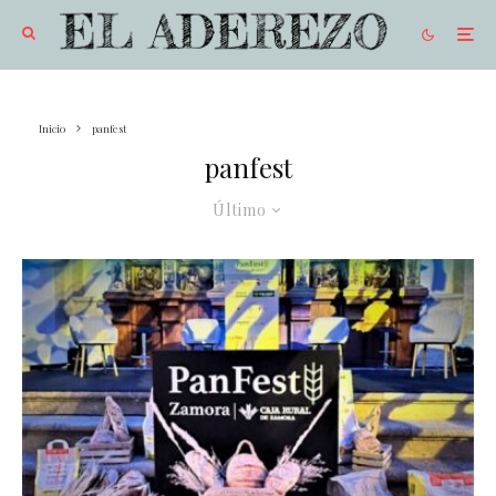
Inicio
panfest
panfest
Último