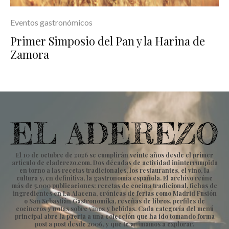
Eventos gastronómicos
Primer Simposio del Pan y la Harina de
Zamora
El 10 de octubre de 2026 se cumplirán veinte años desde el primer
artículo de eladerezo.com. Dos décadas de actividad ininterrumpida
en torno a las recetas tradicionales, los restaurantes, el vino, la
cultura y, en definitiva, la gastronomía española. El archivo reúne
más de 5.000 publicaciones: recetas de cocina tradicional, fichas de
ingredientes en La Alacena, crónicas de ferias como Madrid Fusión
o San Sebastián Gastronomika, reseñas de libros, perfiles de
cocineros y notas sobre vinos y bebidas. Cada categoría del menú
principal abre la puerta a una colección que ha ido tomando forma
post a post desde 2006, y que te animamos a explorar.