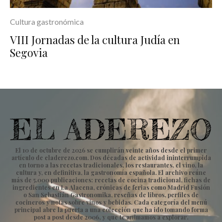
Cultura gastronómica
VIII Jornadas de la cultura Judía en
Segovia
El 10 de octubre de 2026 se cumplirán veinte años desde el primer
artículo de eladerezo.com. Dos décadas de actividad ininterrumpida
en torno a las recetas tradicionales, los restaurantes, el vino, la
cultura y, en definitiva, la gastronomía española. El archivo reúne
más de 5.000 publicaciones: recetas de cocina tradicional, fichas de
ingredientes en La Alacena, crónicas de ferias como Madrid Fusión
o San Sebastián Gastronomika, reseñas de libros, perfiles de
cocineros y notas sobre vinos y bebidas. Cada categoría del menú
principal abre la puerta a una colección que ha ido tomando forma
post a post desde 2006, y que te animamos a explorar.