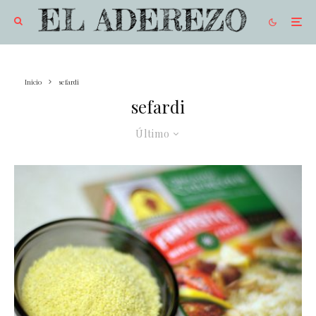
Inicio
sefardi
sefardi
Último