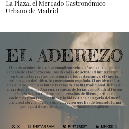
La Plaza, el Mercado Gastronómico
Urbano de Madrid
El 10 de octubre de 2026 se cumplirán veinte años desde el primer
artículo de eladerezo.com. Dos décadas de actividad ininterrumpida
en torno a las recetas tradicionales, los restaurantes, el vino, la
cultura y, en definitiva, la gastronomía española. El archivo reúne
más de 5.000 publicaciones: recetas de cocina tradicional, fichas de
ingredientes en La Alacena, crónicas de ferias como Madrid Fusión
o San Sebastián Gastronomika, reseñas de libros, perfiles de
cocineros y notas sobre vinos y bebidas. Cada categoría del menú
principal abre la puerta a una colección que ha ido tomando forma
post a post desde 2006, y que te animamos a explorar.
X
INSTAGRAM
PINTEREST
LINKEDIN