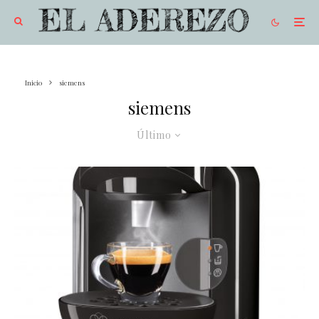
Inicio
siemens
siemens
Último