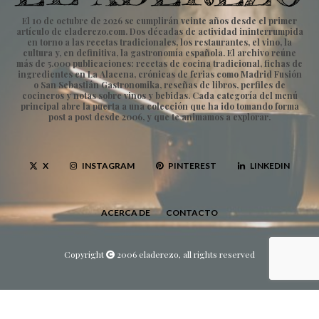
El 10 de octubre de 2026 se cumplirán veinte años desde el primer
artículo de eladerezo.com. Dos décadas de actividad ininterrumpida
en torno a las recetas tradicionales, los restaurantes, el vino, la
cultura y, en definitiva, la gastronomía española. El archivo reúne
más de 5.000 publicaciones: recetas de cocina tradicional, fichas de
ingredientes en La Alacena, crónicas de ferias como Madrid Fusión
o San Sebastián Gastronomika, reseñas de libros, perfiles de
cocineros y notas sobre vinos y bebidas. Cada categoría del menú
principal abre la puerta a una colección que ha ido tomando forma
post a post desde 2006, y que te animamos a explorar.
X
INSTAGRAM
PINTEREST
LINKEDIN
ACERCA DE
CONTACTO
Copyright
2006 eladerezo, all rights reserved