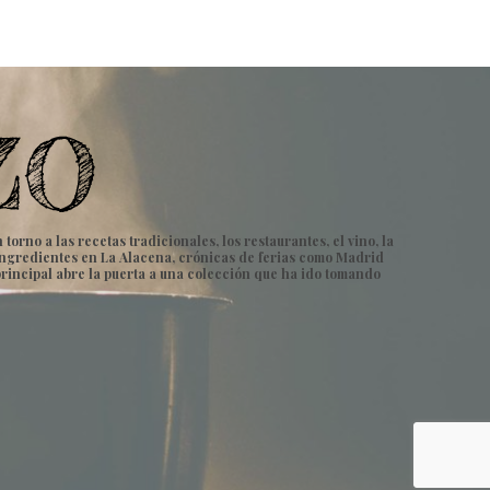
rno a las recetas tradicionales, los restaurantes, el vino, la
e ingredientes en La Alacena, crónicas de ferias como Madrid
principal abre la puerta a una colección que ha ido tomando