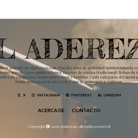
imer artículo de eladerezo.com. Dos décadas de actividad ininterrumpida en to
vo reúne más de 5.000 publicaciones: recetas de cocina tradicional, fichas d
rfiles de cocineros y notas sobre vinos y bebidas. Cada categoría del menú 
forma post a post desde 2006, y que te animamos a explorar.
X
INSTAGRAM
PINTEREST
LINKEDIN
ACERCA DE
CONTACTO
Copyright
2006 eladerezo, all rights reserved