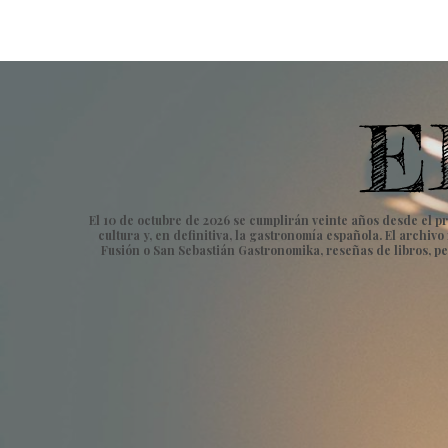
El 10 de octubre de 2026 se cumplirán veinte años desde el pr
cultura y, en definitiva, la gastronomía española. El archi
Fusión o San Sebastián Gastronomika, reseñas de libros, pe